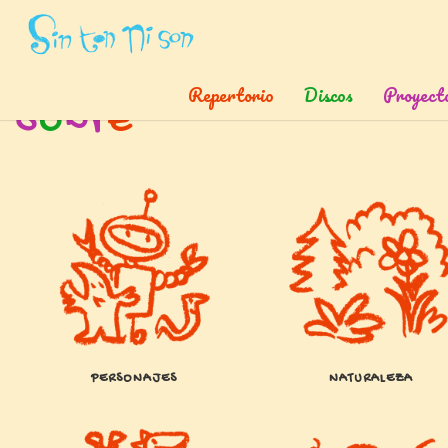
Inicio
»
Temas
»
Sobre
Repertorio
Discos
Proyect
S
o
b
r
e
PERSONAJES
NATURALEZA