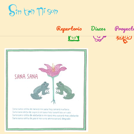
Inicio
»
Canciones
»
Sana Sana
Repertorio
Discos
Proyect
Sana sana