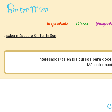
Canciones,
rimas,
cuentos,
actividades
y
más
Juegos, partituras, videos y actividades didácticas.
Repertorio
Discos
Proyect
Puedes
suscribirte
para enterarte de nuevas canciones, cuentos mus
o
saber más sobre Sin Ton Ni Son
.
Interesados/as en los
cursos para doce
Más informac
C