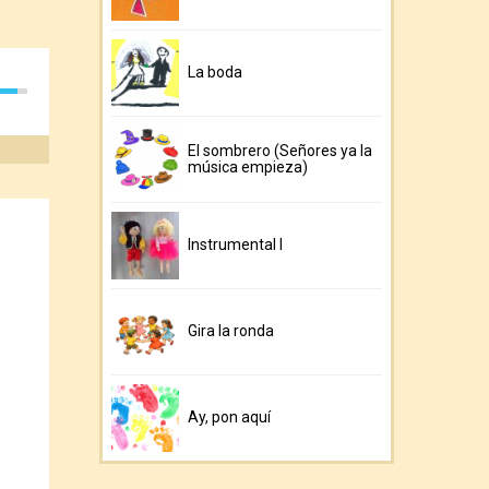
La boda
El sombrero (Señores ya la
música empieza)
Instrumental I
Gira la ronda
Ay, pon aquí