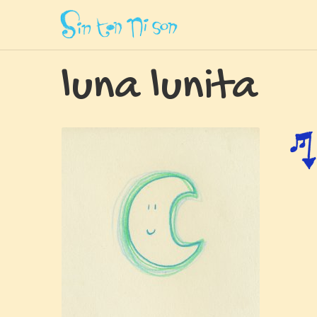
Inicio
»
Canciones
»
Luna Lunita
luna lunita