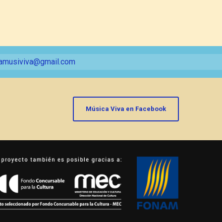
amusiviva@gmail.com
Música Viva en Facebook