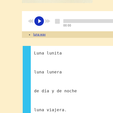
00:00
luna.wav
Luna lunita
luna lunera
de día y de noche
luna viajera.