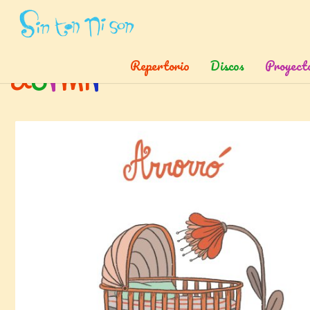
Inicio
»
Temas
»
Para
»
Dormir
Repertorio
Discos
Proyect
d
o
r
m
i
r