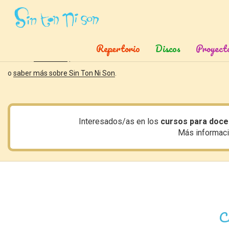
Canciones,
rimas,
cuentos,
actividades
y
más
Juegos, partituras, videos y actividades didácticas.
Repertorio
Discos
Proyect
Puedes
suscribirte
para enterarte de nuevas canciones, cuentos mus
o
saber más sobre Sin Ton Ni Son
.
Interesados/as en los
cursos para doce
Más informac
C