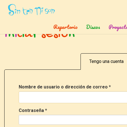
Inicio
»
Ingresar
Repertorio
Discos
Proyect
I
n
i
c
i
a
r
s
e
s
i
ó
n
Tengo una cuenta
Nombre de usuario o dirección de correo
*
Contraseña
*