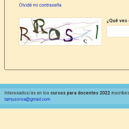
Olvidé mi contraseña
¿Qué ves 
Interesados/as en los
cursos para docentes 2022
inscribir
tamusiviva@gmail.com