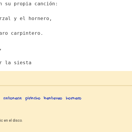
n su propia canción:
rzal y el hornero,
aro carpintero.
,
r la siesta
ratonera
pirincho
benteveo
hornero
ic en el disco.