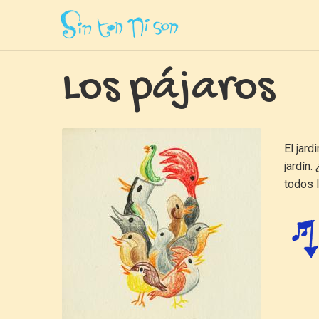
Inicio
»
Canciones
»
Los Pajaros
Los pájaros
El jar
jardín
todos 