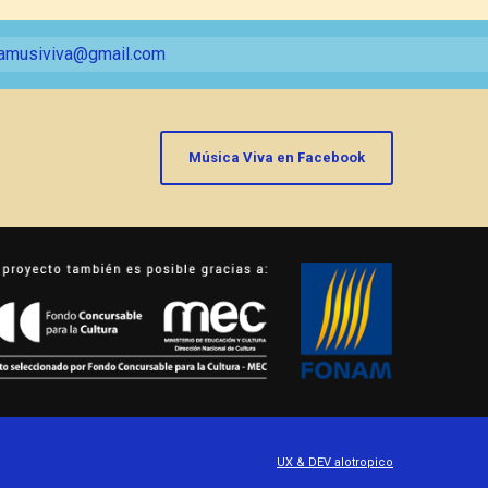
amusiviva@gmail.com
Música Viva en Facebook
UX & DEV alotropico