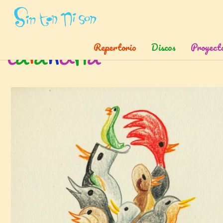
Inicio
»
Etiquetas
»
Calandria
Repertorio
Discos
Proyect
c
a
l
a
n
d
r
i
a