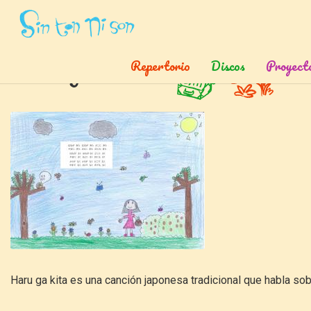
Inicio
»
Canciones
»
Haru Ga Kita
Repertorio
Discos
Proyect
Haru ga kita
Haru ga kita es una canción japonesa tradicional que habla sob