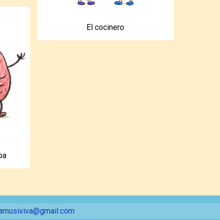
El cocinero
pa
amusiviva@gmail.com