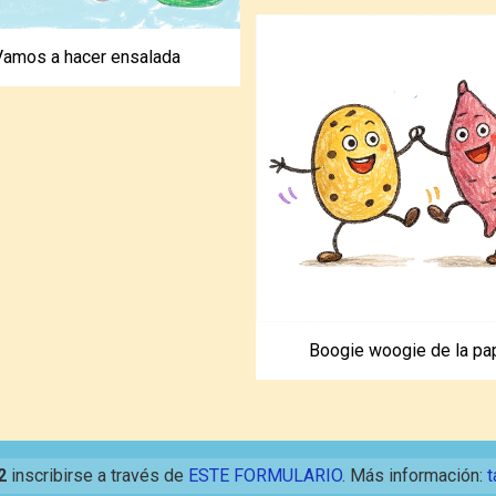
Vamos a hacer ensalada
Boogie woogie de la pa
2
inscribirse a través de
ESTE FORMULARIO
. Más información:
t