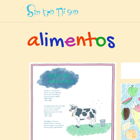
Inicio
»
Temas
»
Sobre
»
Alimentos
a
l
i
m
e
n
t
o
s