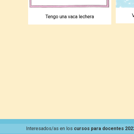
Tengo una vaca lechera
Interesados/as en los
cursos para docentes 202