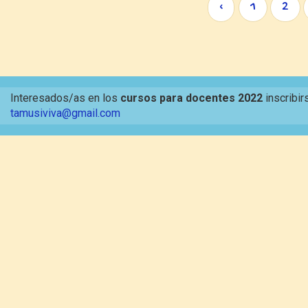
‹
1
2
Interesados/as en los
cursos para docentes 2022
inscribir
tamusiviva@gmail.com