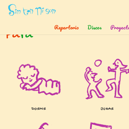
Inicio
»
Temas
»
Para
Repertorio
Discos
Proyect
P
a
r
a
DORMIR
JUGAR