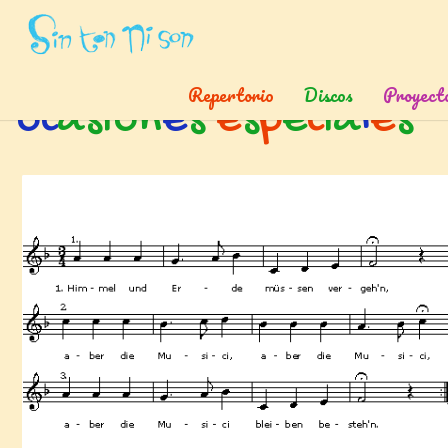
Inicio
»
Temas
»
Para
»
Ocasiones Especiales
Repertorio
Discos
Proyect
o
c
a
s
i
o
n
e
s
e
s
p
e
c
i
a
l
e
s