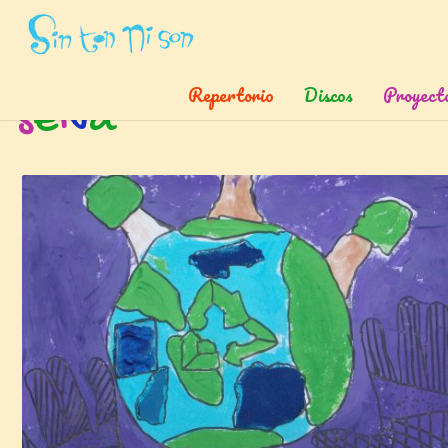
Inicio
»
Etiquetas
»
Selva
Repertorio
Discos
Proyect
s
e
l
v
a