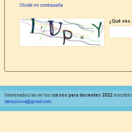
Olvidé mi contraseña
¿Qué ves 
Interesados/as en los
cursos para docentes 2022
inscribir
tamusiviva@gmail.com