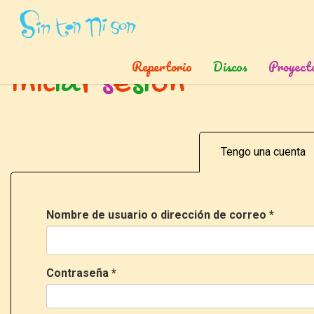
Inicio
»
Ingresar
Repertorio
Discos
Proyect
I
n
i
c
i
a
r
s
e
s
i
ó
n
Tengo una cuenta
Nombre de usuario o dirección de correo
*
Contraseña
*