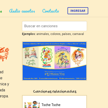
s
Audio cuentos
Contacto
INGRESAR
Ejemplos:
animales, colores, países, carnaval
ad
te
mica y
ada
Canciones relacionadas
uropa.
Tsche Tsche