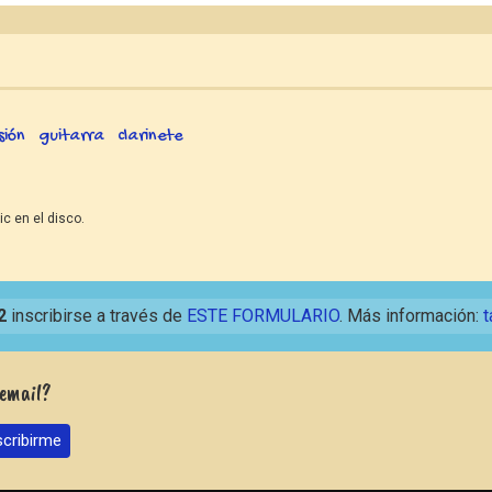
sión
guitarra
clarinete
ic en el disco.
2
inscribirse a través de
ESTE FORMULARIO
. Más información:
t
 email?