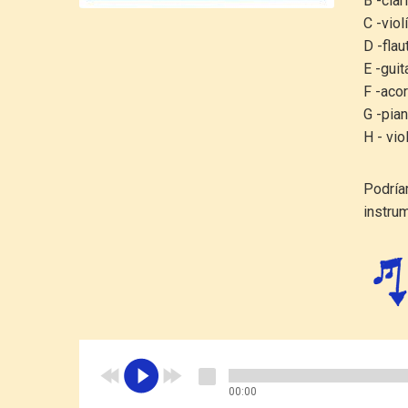
B -clar
C -viol
D -flau
E -guit
F -aco
G -pia
H - vio
Podría
instru
00:00