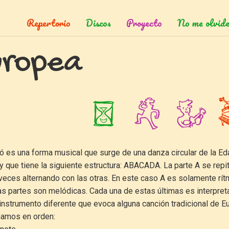
Repertorio
Discos
Proyecto
No me olvide
uropea
dó es una forma musical que surge de una danza circular de la Ed
y que tiene la siguiente estructura: ABACADA. La parte A se repi
 veces alternando con las otras. En este caso A es solamente rít
ras partes son melódicas. Cada una de estas últimas es interpret
 instrumento diferente que evoca alguna canción tradicional de E
amos en orden: