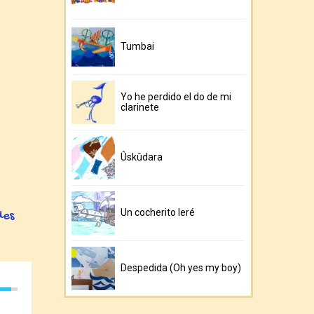
Tumbai
Yo he perdido el do de mi
clarinete
Ûskûdara
Un cocherito leré
des
Despedida (Oh yes my boy)