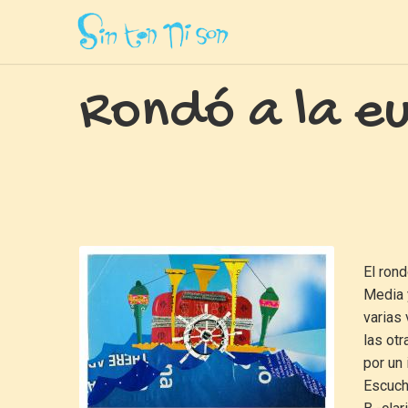
Inicio
»
Canciones
»
Rondo A La Europea
Rondó a la e
El ron
Media 
varias
las ot
por un
Escuch