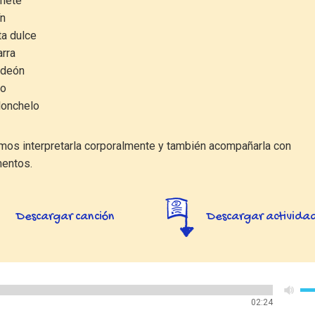
inete
ín
ta dulce
arra
rdeón
no
lonchelo
mos interpretarla corporalmente y también acompañarla con
mentos.
Descargar canción
Descargar activida
02:24