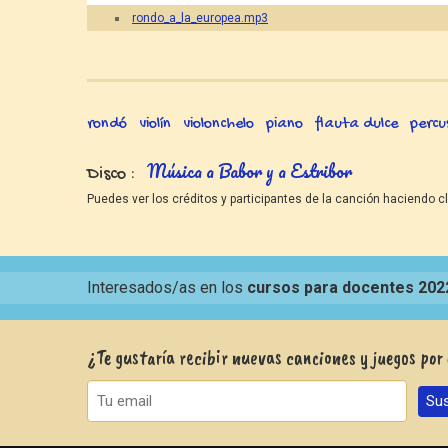
rondo_a_la_europea.mp3
rondó
violín
violonchelo
piano
flauta dulce
percu
Música a Babor y a Estribor
Disco
Puedes ver los créditos y participantes de la canción haciendo cl
Interesados/as en los
cursos para docentes 202
¿Te gustaría recibir nuevas canciones y juegos por