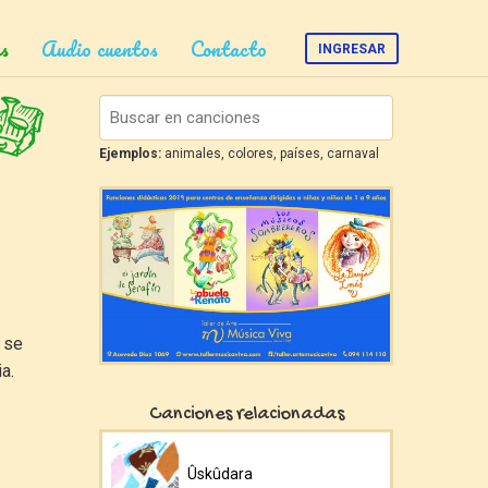
s
Audio cuentos
Contacto
INGRESAR
Ejemplos:
animales, colores, países, carnaval
 se
a.
Canciones relacionadas
Ûskûdara