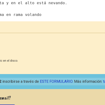
ta y en el alto está nevando.
ma en rama volando
ic en el disco.
2
inscribirse a través de
ESTE FORMULARIO
. Más información:
t
 email?