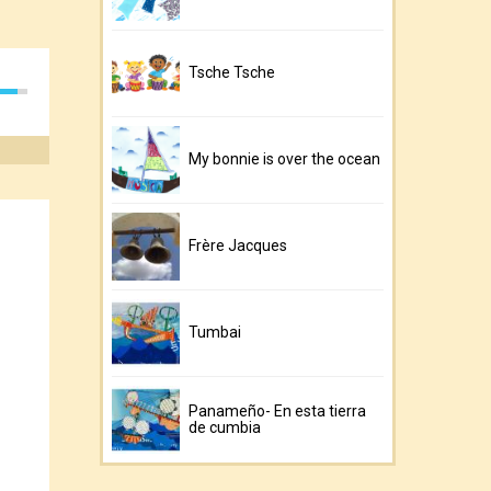
Tsche Tsche
My bonnie is over the ocean
Frère Jacques
Tumbai
Panameño- En esta tierra
de cumbia