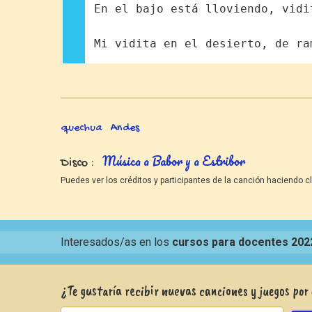
En el bajo está lloviendo, vidi
Mi vidita en el desierto, de ra
quechua
Andes
Música a Babor y a Estribor
Disco
Puedes ver los créditos y participantes de la canción haciendo cl
Interesados/as en los
cursos para docentes 202
¿Te gustaría recibir nuevas canciones y juegos por