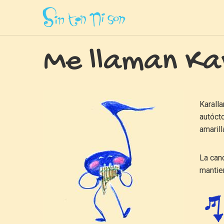
Inicio
»
Canciones
»
Me Llaman Karallantay
Me llaman Ka
Karalla
autócto
amarill
La canc
mantie