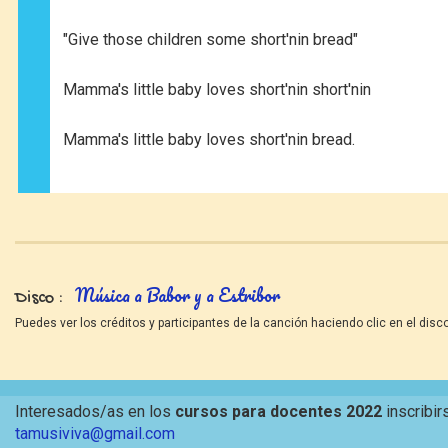
"Give those children some short'nin bread"
Mamma's little baby loves short'nin short'nin
Mamma's little baby loves short'nin bread.
Música a Babor y a Estribor
Disco
Puedes ver los créditos y participantes de la canción haciendo clic en el disco
Interesados/as en los
cursos para docentes 2022
inscribir
tamusiviva@gmail.com