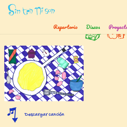
Inicio
»
Canciones
»
Shortnin Bread 0
Repertorio
Discos
Proyect
Short'nin bread
Descargar canción