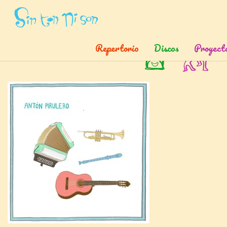
Inicio
»
Canciones
»
Anton Pirulero
Repertorio
Discos
Proyect
Antón Pirulero