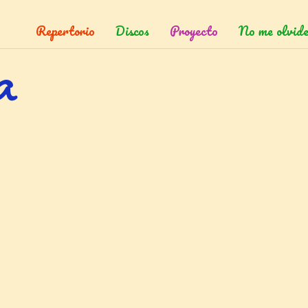
Repertorio
Discos
Proyecto
No me olvide
a