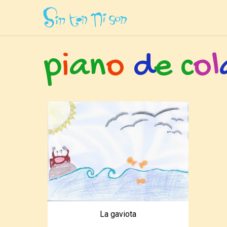
Inicio
»
Etiquetas
»
Piano de Cola
p
i
a
n
o
d
e
c
o
l
La gaviota