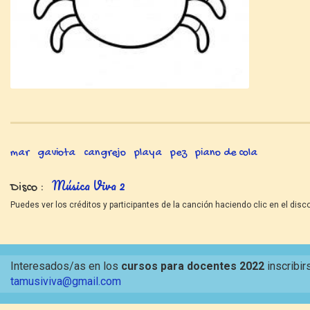
mar
gaviota
cangrejo
playa
pez
piano de cola
Música Viva 2
Disco
Puedes ver los créditos y participantes de la canción haciendo clic en el disco
Interesados/as en los
cursos para docentes 2022
inscribir
tamusiviva@gmail.com