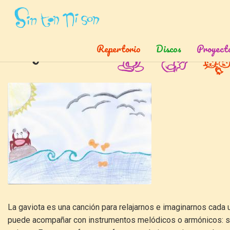
Inicio
»
Canciones
»
La Gaviota
Repertorio
Discos
Proyect
La gaviota
La gaviota es una canción para relajarnos e imaginarnos cada
puede acompañar con instrumentos melódicos o armónicos: sis