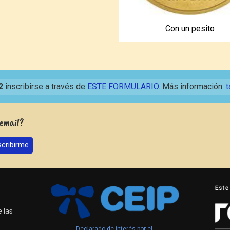
Con un pesito
2
inscribirse a través de
ESTE FORMULARIO
. Más información:
t
 email?
 las
Declarado de interés por el