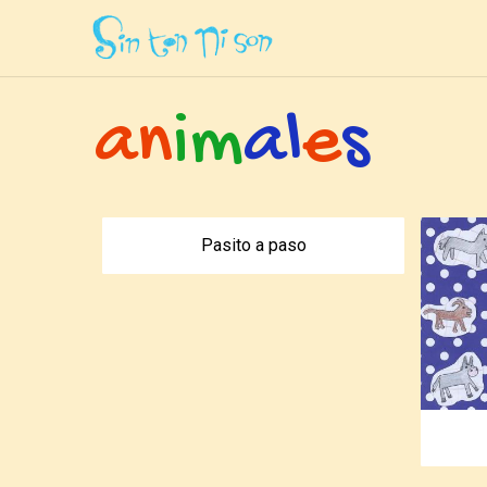
Inicio
»
Etiquetas
»
Animales
a
n
i
m
a
l
e
s
Pasito a paso