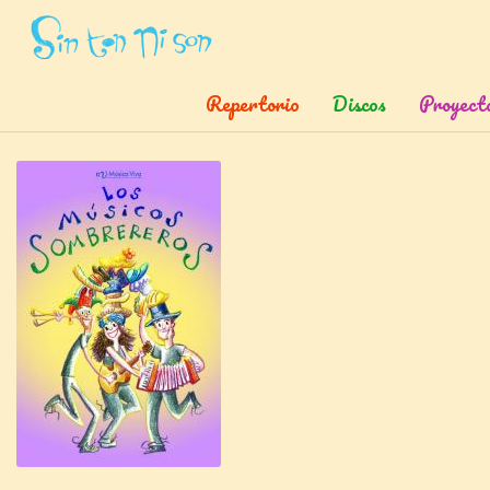
Inicio
»
Discos
»
Los Musicos Sombrereros
Repertorio
Discos
Proyect
L
o
s
M
ú
s
i
c
o
s
S
o
m
b
r
e
r
e
r
o
s