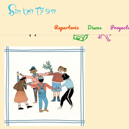
Inicio
»
Canciones
»
Taco y Punta
Repertorio
Discos
Proyect
Taco y punta