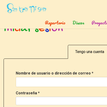
Inicio
»
Ingresar
Repertorio
Discos
Proyect
I
n
i
c
i
a
r
s
e
s
i
ó
n
Tengo una cuenta
Nombre de usuario o dirección de correo
*
Contraseña
*