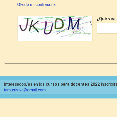
Olvidé mi contraseña
¿Qué ves 
Interesados/as en los
cursos para docentes 2022
inscribir
tamusiviva@gmail.com