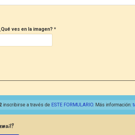
¿Qué ves en la imagen?
*
2
inscribirse a través de
ESTE FORMULARIO
. Más información:
t
 email?