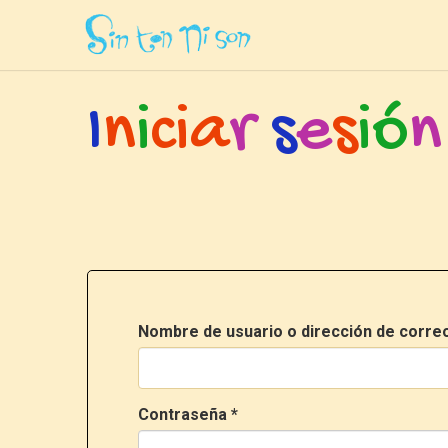
Inicio
»
Ingresar
I
n
i
c
i
a
r
s
e
s
i
ó
n
Nombre de usuario o dirección de corre
Contraseña
*