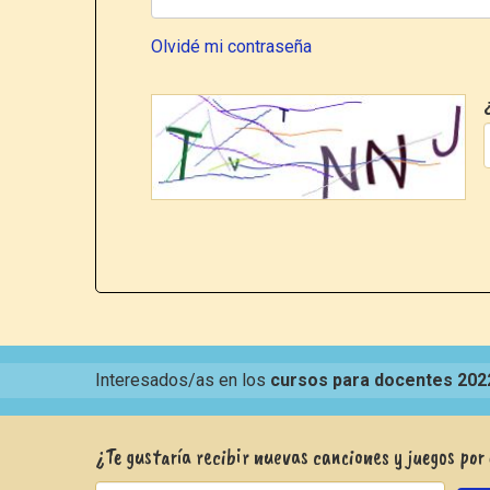
Olvidé mi contraseña
Interesados/as en los
cursos para docentes 202
¿Te gustaría recibir nuevas canciones y juegos por