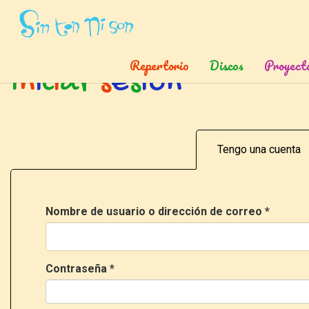
Inicio
»
Ingresar
Repertorio
Discos
Proyect
I
n
i
c
i
a
r
s
e
s
i
ó
n
Tengo una cuenta
Nombre de usuario o dirección de correo
*
Contraseña
*