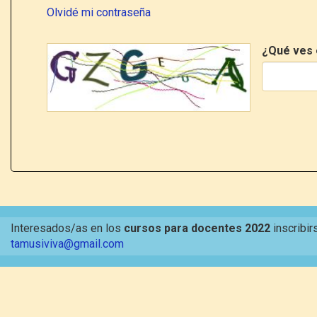
Olvidé mi contraseña
¿Qué ves 
Interesados/as en los
cursos para docentes 2022
inscribir
tamusiviva@gmail.com