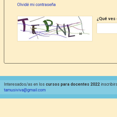
Olvidé mi contraseña
¿Qué ves 
Interesados/as en los
cursos para docentes 2022
inscribir
tamusiviva@gmail.com