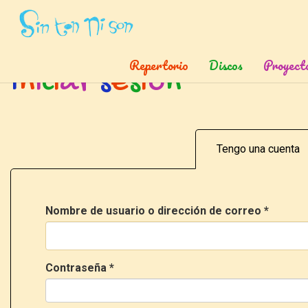
Inicio
»
Ingresar
Repertorio
Discos
Proyect
I
n
i
c
i
a
r
s
e
s
i
ó
n
Tengo una cuenta
Nombre de usuario o dirección de correo
*
Contraseña
*