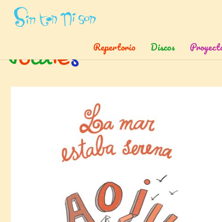
Inicio
»
Etiquetas
»
Vocales
Repertorio
Discos
Proyect
v
o
c
a
l
e
s