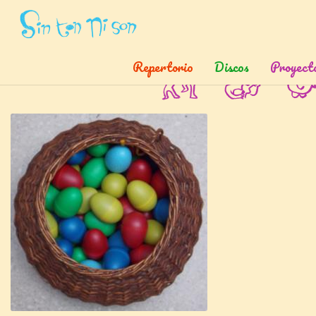
Inicio
»
Canciones
»
Salta Salta
Repertorio
Discos
Proyect
Salta salta