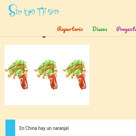
Inicio
»
Canciones
»
El Naranjal
Repertorio
Discos
Proyect
El naranjal
En China hay un naranjal