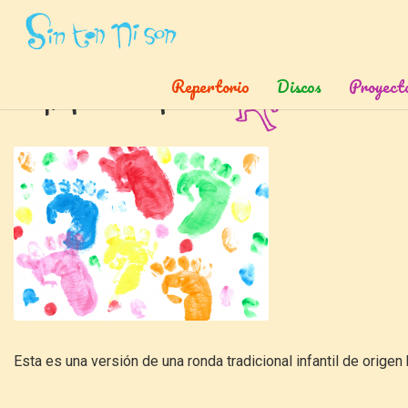
Inicio
»
Canciones
»
Ay Pon Aqui
Repertorio
Discos
Proyect
Ay, pon aquí
Esta es una versión de una ronda tradicional infantil de origen