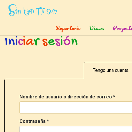
< about="/temas/de/grandes-autores" content="grandes autore
Inicio
»
Ingresar
Repertorio
Discos
Proyect
I
n
i
c
i
a
r
s
e
s
i
ó
n
Tengo una cuenta
Nombre de usuario o dirección de correo
*
Contraseña
*