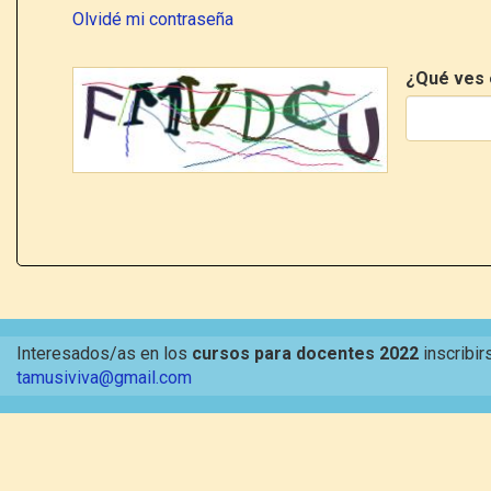
Olvidé mi contraseña
¿Qué ves 
Interesados/as en los
cursos para docentes 2022
inscribir
tamusiviva@gmail.com