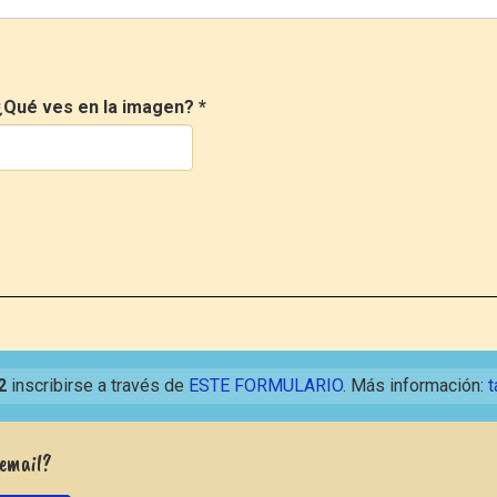
¿Qué ves en la imagen?
*
2
inscribirse a través de
ESTE FORMULARIO
. Más información:
t
 email?