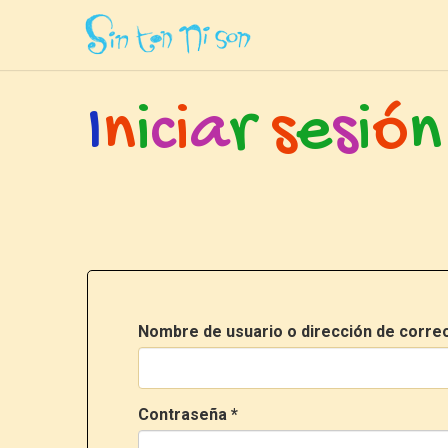
Inicio
»
Ingresar
I
n
i
c
i
a
r
s
e
s
i
ó
n
Nombre de usuario o dirección de corre
Contraseña
*