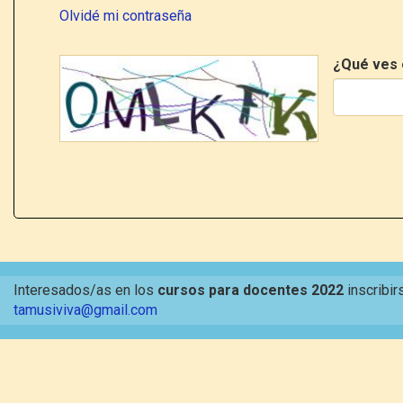
Olvidé mi contraseña
¿Qué ves 
Interesados/as en los
cursos para docentes 2022
inscribir
tamusiviva@gmail.com