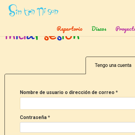
Inicio
»
Ingresar
Repertorio
Discos
Proyect
I
n
i
c
i
a
r
s
e
s
i
ó
n
Tengo una cuenta
Nombre de usuario o dirección de correo
*
Contraseña
*