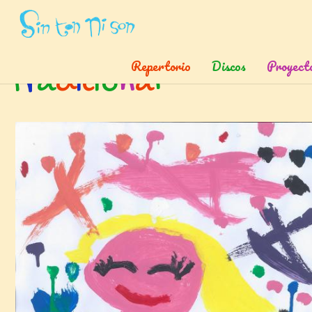
Inicio
»
Etiquetas
»
Tradicional
Repertorio
Discos
Proyect
t
r
a
d
i
c
i
o
n
a
l