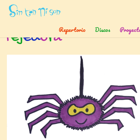
Inicio
»
Etiquetas
»
Tejedora
Repertorio
Discos
Proyect
t
e
j
e
d
o
r
a