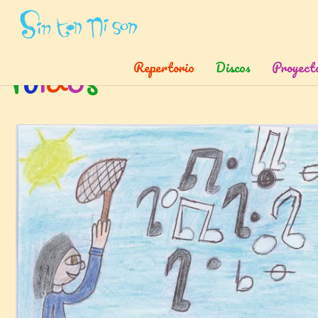
Inicio
»
Etiquetas
»
Ruidos
Repertorio
Discos
Proyect
r
u
i
d
o
s