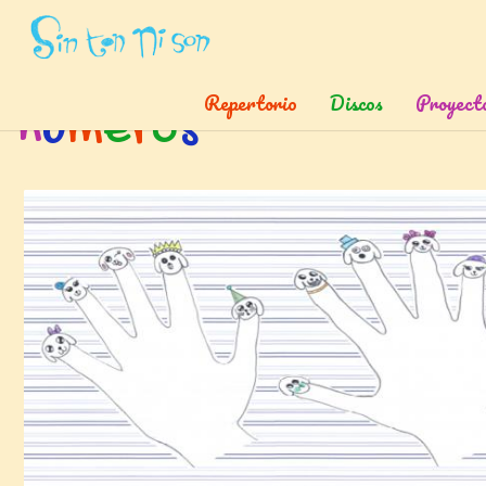
Inicio
»
Etiquetas
»
Numeros
Repertorio
Discos
Proyect
n
ú
m
e
r
o
s