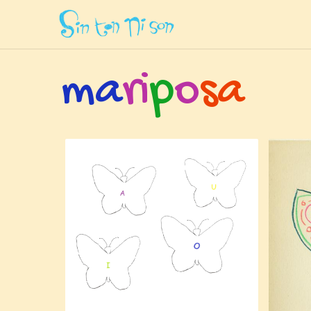
Inicio
»
Etiquetas
»
Mariposa
m
a
r
i
p
o
s
a