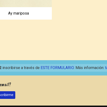
Ay mariposa
2
inscribirse a través de
ESTE FORMULARIO
. Más información:
t
 email?