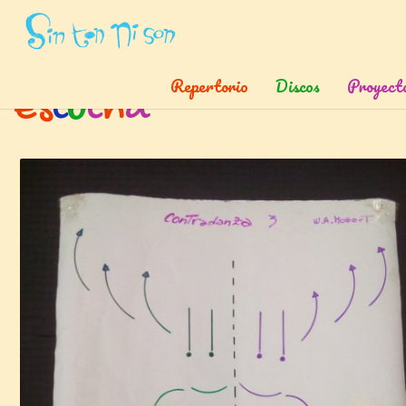
Inicio
»
Etiquetas
»
Escucha
Repertorio
Discos
Proyect
e
s
c
u
c
h
a