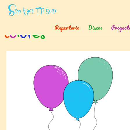
Inicio
»
Etiquetas
»
Colores
Repertorio
Discos
Proyect
c
o
l
o
r
e
s