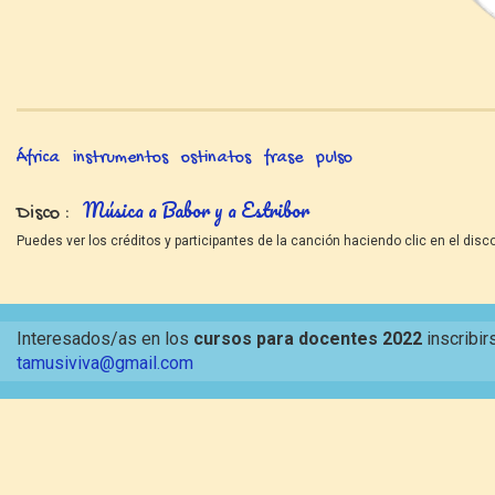
África
instrumentos
ostinatos
frase
pulso
Música a Babor y a Estribor
Disco
Puedes ver los créditos y participantes de la canción haciendo clic en el disco
Interesados/as en los
cursos para docentes 2022
inscribir
tamusiviva@gmail.com