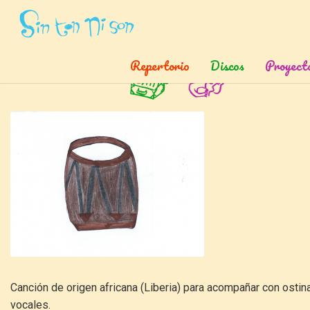
Inicio
»
Canciones
»
Banuwa
Repertorio
Discos
Proyect
Banuwa
Canción de origen africana (Liberia) para acompañar con osti
vocales.