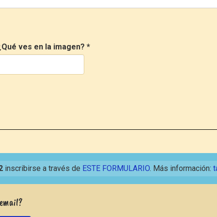
¿Qué ves en la imagen?
*
2
inscribirse a través de
ESTE FORMULARIO
. Más información:
t
 email?