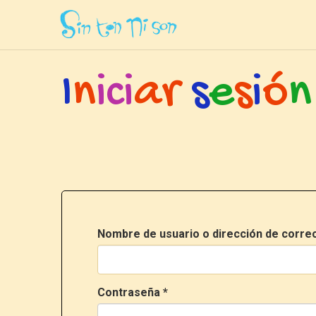
Inicio
»
Ingresar
I
n
i
c
i
a
r
s
e
s
i
ó
n
Nombre de usuario o dirección de corre
Contraseña
*