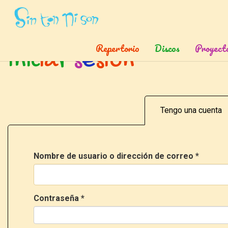
Inicio
»
Ingresar
Repertorio
Discos
Proyect
I
n
i
c
i
a
r
s
e
s
i
ó
n
Tengo una cuenta
Nombre de usuario o dirección de correo
*
Contraseña
*