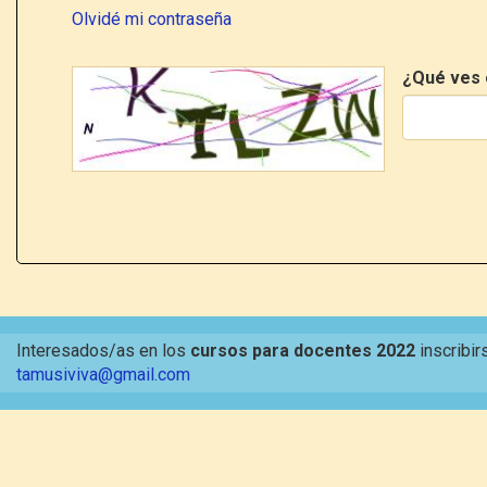
Olvidé mi contraseña
¿Qué ves 
Interesados/as en los
cursos para docentes 2022
inscribir
tamusiviva@gmail.com