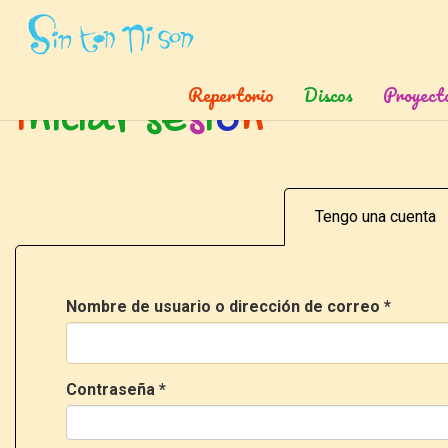
Inicio
»
Ingresar
Repertorio
Discos
Proyect
I
n
i
c
i
a
r
s
e
s
i
ó
n
Tengo una cuenta
Nombre de usuario o dirección de correo
*
Contraseña
*