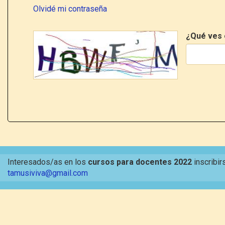
Olvidé mi contraseña
¿Qué ves 
Interesados/as en los
cursos para docentes 2022
inscribir
tamusiviva@gmail.com