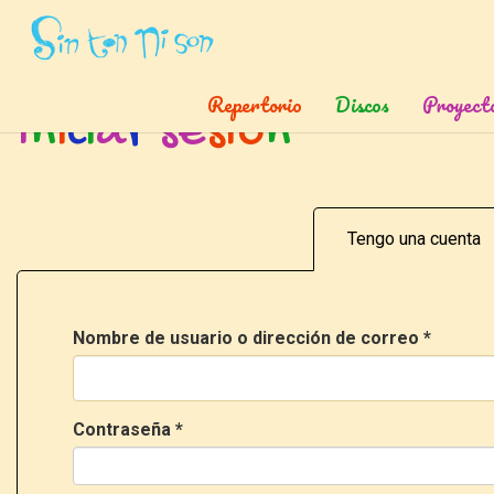
Inicio
»
Ingresar
Repertorio
Discos
Proyect
I
n
i
c
i
a
r
s
e
s
i
ó
n
Tengo una cuenta
Nombre de usuario o dirección de correo
*
Contraseña
*