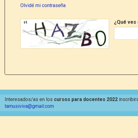
Olvidé mi contraseña
¿Qué ves 
Interesados/as en los
cursos para docentes 2022
inscribir
tamusiviva@gmail.com