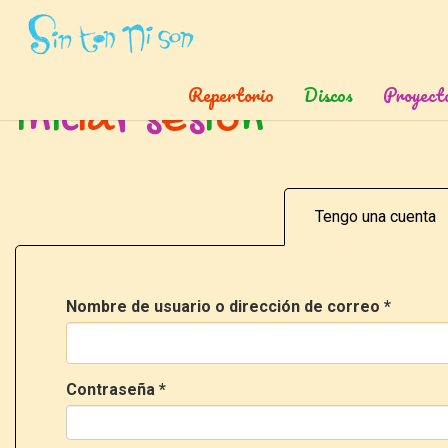
Inicio
»
Ingresar
Repertorio
Discos
Proyect
I
n
i
c
i
a
r
s
e
s
i
ó
n
Tengo una cuenta
Nombre de usuario o dirección de correo
*
Contraseña
*