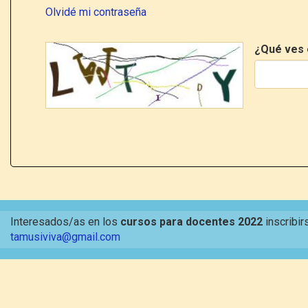
Olvidé mi contraseña
¿Qué ves 
Interesados/as en los
cursos para docentes 2022
inscribir
tamusiviva@gmail.com