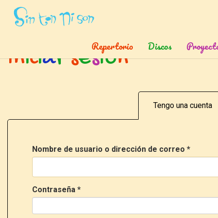
Inicio
»
Ingresar
Repertorio
Discos
Proyect
I
n
i
c
i
a
r
s
e
s
i
ó
n
Tengo una cuenta
Nombre de usuario o dirección de correo
*
Contraseña
*