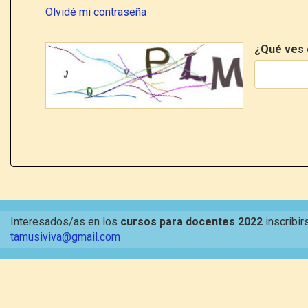
Olvidé mi contraseña
¿Qué ves 
Interesados/as en los
cursos para docentes 2022
inscribir
tamusiviva@gmail.com